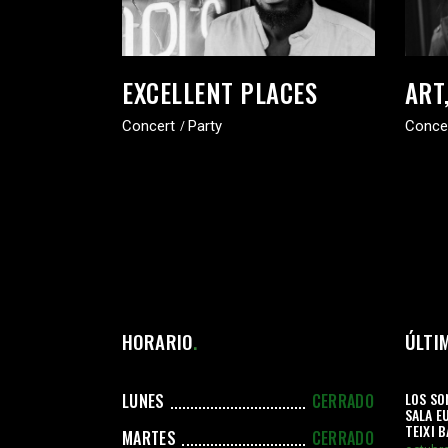
EXCELLENT PLACES
ART
Concert
Party
Conce
HORARIO
ÚLTI
LOS SO
LUNES
CERRADO
SALA E
TEIXI 
MARTES
CERRADO