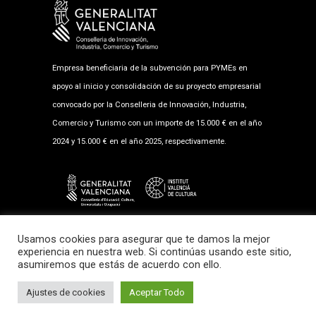
Empresa beneficiaria de la subvención para PYMEs en
apoyo al inicio y consolidación de su proyecto empresarial
convocado por la Conselleria de Innovación, Industria,
Comercio y Turismo con un importe de 15.000 € en el año
2024 y 15.000 € en el año 2025, respectivamente.
Empresa beneficiaria de la subvención al fomento musical
Usamos cookies para asegurar que te damos la mejor
2025 en la modalidad de Salas de Exhibición con un
experiencia en nuestra web. Si continúas usando este sitio,
asumiremos que estás de acuerdo con ello.
importe de 17.987,89 €.
Diseño Web
VooDooRooM
Ajustes de cookies
Aceptar Todo