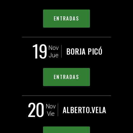
ENTRADAS
19
Nov
BORJA PICÓ
Jue
ENTRADAS
20
Nov
ALBERTO.VELA
Vie