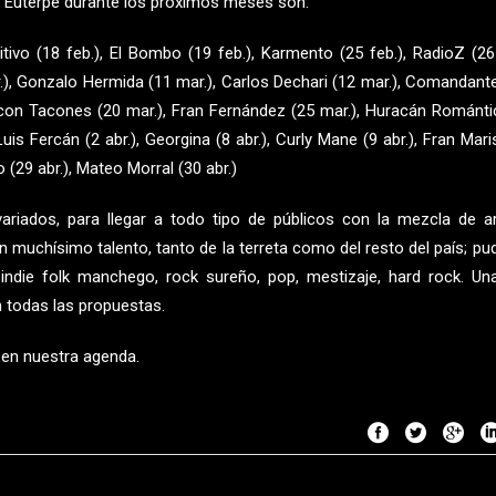
de Euterpe durante los próximos meses son:
ivo (18 feb.), El Bombo (19 feb.), Karmento (25 feb.), RadioZ (26 
.), Gonzalo Hermida (11 mar.), Carlos Dechari (12 mar.), Comandant
 con Tacones (20 mar.), Fran Fernández (25 mar.), Huracán Románti
 Luis Fercán (2 abr.), Georgina (8 abr.), Curly Mane (9 abr.), Fran Mar
 (29 abr.), Mateo Morral (30 abr.)
riados, para llegar a todo tipo de públicos con la mezcla de ar
n muchísimo talento, tanto de la terreta como del resto del país; pu
 indie folk manchego, rock sureño, pop, mestizaje, hard rock. Un
n todas las propuestas.
a en nuestra
agenda
.