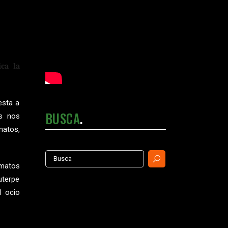
ca la
esta a
BUSCA
es nos
matos,
Search
rmatos
for:
uterpe
l ocio