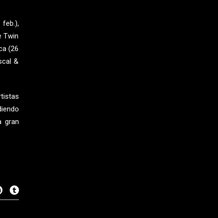
feb.),
e Twin
ca (26
iscal &
tistas
diendo
a gran