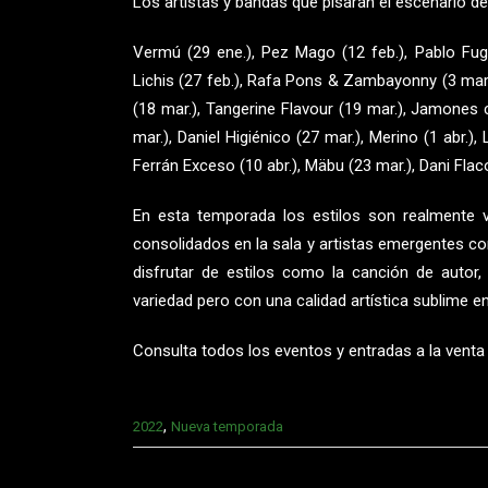
Los artistas y bandas que pisarán el escenario 
Vermú (29 ene.), Pez Mago (12 feb.), Pablo Fugit
Lichis (27 feb.), Rafa Pons & Zambayonny (3 mar
(18 mar.), Tangerine Flavour (19 mar.), Jamones
mar.), Daniel Higiénico (27 mar.), Merino (1 abr.),
Ferrán Exceso (10 abr.), Mäbu (23 mar.), Dani Flaco
En esta temporada los estilos son realmente va
consolidados en la sala y artistas emergentes co
disfrutar de estilos como la canción de autor,
variedad pero con una calidad artística sublime e
Consulta todos los eventos y entradas a la vent
,
2022
Nueva temporada