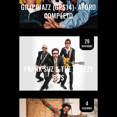
GILIPOJAZZ (GPS14)- AFORO
COMPLETO
FRANK SUZ & THE CRAZZY
88’S