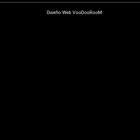
Diseño Web
VooDooRooM