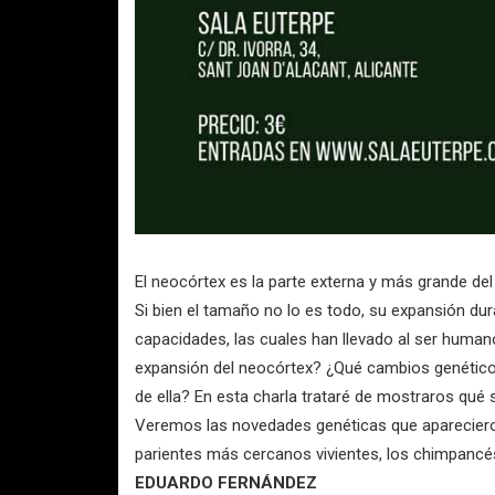
El neocórtex es la parte externa y más grande del
Si bien el tamaño no lo es todo, su expansión dura
capacidades, las cuales han llevado al ser huma
expansión del neocórtex? ¿Qué cambios genéticos
de ella? En esta charla trataré de mostraros qu
Veremos las novedades genéticas que apareciero
parientes más cercanos vivientes, los chimpancés,
EDUARDO FERNÁNDEZ