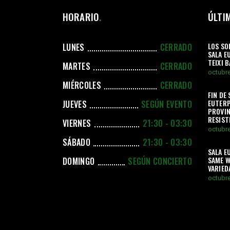
HORARIO
ÚLTI
LOS SO
LUNES
CERRADO
SALA E
TEIXI 
MARTES
CERRADO
octubre
MIÉRCOLES
CERRADO
FIN DE
EUTERP
JUEVES
SEGÚN EVENTO
PROVIN
RESIS
VIERNES
21:30 - 03:30
octubre
SÁBADO
21:30 - 03:30
SALA E
SAME W
DOMINGO
SEGÚN CONCIERTO
VARIED
octubre