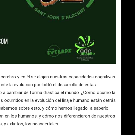
 cerebro y en él se alojan nuestras capacidades cognitivas.
nte la evolución posibilitó el desarrollo de estas
no a cambiar de forma drástica el mundo. ¿Cómo ocurrió la
 ocurridos en la evolución del linaje humano están detrás
é sabemos sobre esto, y cómo hemos llegado a saberlo.
n en los humanos, y cómo nos diferenciaron de nuestros
 y extintos, los neandertales.