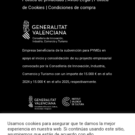
de Cookies
|
Condiciones de compra
Empresa beneficiaria de la subvención para PYMEs en
apoyo al inicio y consolidación de su proyecto empresarial
convocado por la Conselleria de Innovación, Industria,
Comercio y Turismo con un importe de 15.000 € en el año
2024 y 15.000 € en el año 2025, respectivamente.
Empresa beneficiaria de la subvención al fomento musical
Usamos cookies para asegurar que te damos la mejor
2025 en la modalidad de Salas de Exhibición con un
experiencia en nuestra web. Si continúas usando este sitio,
asumiremos que estás de acuerdo con ello.
importe de 17.987,89 €.