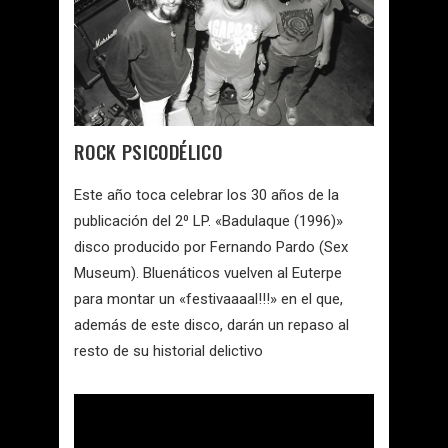
ROCK PSICODÉLICO
Este año toca celebrar los 30 años de la
publicación del 2⁰ LP. «Badulaque (1996)»
disco producido por Fernando Pardo (Sex
Museum). Bluenáticos vuelven al Euterpe
para montar un «festivaaaal!!!» en el que,
además de este disco, darán un repaso al
resto de su historial delictivo