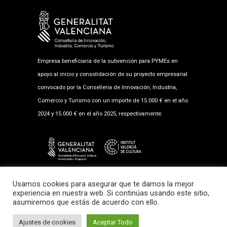
Empresa beneficiaria de la subvención para PYMEs en
apoyo al inicio y consolidación de su proyecto empresarial
convocado por la Conselleria de Innovación, Industria,
Comercio y Turismo con un importe de 15.000 € en el año
2024 y 15.000 € en el año 2025, respectivamente.
Empresa beneficiaria de la subvención al fomento musical
Usamos cookies para asegurar que te damos la mejor
2025 en la modalidad de Salas de Exhibición con un
experiencia en nuestra web. Si continúas usando este sitio,
asumiremos que estás de acuerdo con ello.
importe de 17.987,89 €.
Diseño Web
VooDooRooM
Ajustes de cookies
Aceptar Todo